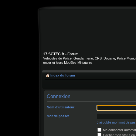
17.SGTEC.fr - Forum
Véhicules de Police, Gendarmerie, CRS, Douane, Police Municipa
entier et leurs Modèles Miniatures
Index du forum
Connexion
Nom d’utilisateur:
Mot de passe:
J’ai oublié mon mot de pa
Me connecter automati
Cacher mon statut en l