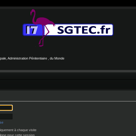
le, Administration Pénitentiaire , du Monde
sse
quement à chaque visite
igne pour cette session