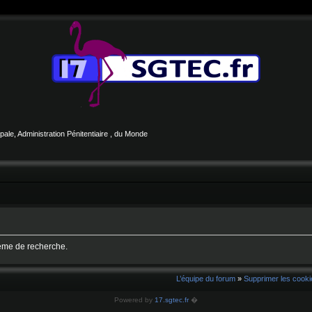
le, Administration Pénitentiaire , du Monde
tème de recherche.
L’équipe du forum
»
Supprimer les cooki
Powered by
17.sgtec.fr
�