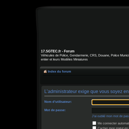
17.SGTEC.fr - Forum
Véhicules de Police, Gendarmerie, CRS, Douane, Police Municipa
entier et leurs Modèles Miniatures
Index du forum
L’administrateur exige que vous soyez enre
Nom d’utilisateur:
Mot de passe:
J’ai oublié mon mot de pa
Me connecter automati
Cacher mon statut en l