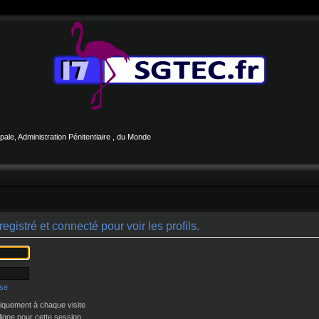
le, Administration Pénitentiaire , du Monde
gistré et connecté pour voir les profils.
sse
quement à chaque visite
igne pour cette session