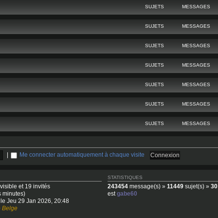
SUJETS
MESSAGES
SUJETS
MESSAGES
SUJETS
MESSAGES
SUJETS
MESSAGES
SUJETS
MESSAGES
SUJETS
MESSAGES
SUJETS
MESSAGES
|
Me connecter automatiquement à chaque visite
STATISTIQUES
visible et 19 invités
243454
message(s) »
11449
sujet(s) »
30
s minutes)
est
gabe60
, le Jeu 29 Jan 2026, 20:48
 Belge