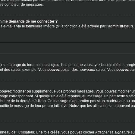
otre compteur de messages.
, on me demande de me connecter ?
s e-mails via le formulaire intégré (si la fonction a été activée par l’administrateu
ur la page du forum ou des sujets. Il se peut que vous ayez besoin d’être enregis
 et des sujets, exemple: Vous
pouvez
poster des nouveaux sujets, Vous
pouvez
part
e pouvez modifier ou supprimer que vos propres messages. Vous pouvez modifier u
age correspondant. Si quelqu’un a déjà répondu au message, un petit texte s’affich
t l’heure de la dernière édition. Ce message n’apparaîtra pas si un modérateur ou u
t modifié le message de leur propre initiative. Notez que les utilisateurs ne peuven
neau de l’utilisateur. Une fois créée, vous pouvez cocher
Attacher sa signature
su