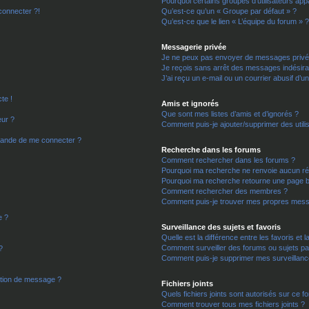
Pourquoi certains groupes d’utilisateurs app
connecter ?!
Qu’est-ce qu’un « Groupe par défaut » ?
Qu’est-ce que le lien « L’équipe du forum » 
Messagerie privée
Je ne peux pas envoyer de messages privé
Je reçois sans arrêt des messages indésira
J’ai reçu un e-mail ou un courrier abusif d’un
te !
Amis et ignorés
Que sont mes listes d’amis et d’ignorés ?
eur ?
Comment puis-je ajouter/supprimer des utilis
emande de me connecter ?
Recherche dans les forums
Comment rechercher dans les forums ?
Pourquoi ma recherche ne renvoie aucun rés
Pourquoi ma recherche retourne une page b
Comment rechercher des membres ?
Comment puis-je trouver mes propres mess
e ?
Surveillance des sujets et favoris
Quelle est la différence entre les favoris et l
Comment surveiller des forums ou sujets par
?
Comment puis-je supprimer mes surveillanc
ction de message ?
Fichiers joints
Quels fichiers joints sont autorisés sur ce f
Comment trouver tous mes fichiers joints ?