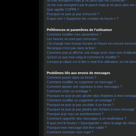
Je suis enregistré mais je ne peux pas me connecter !
Je me suis enregistré par le passé mais je ne peux plus me 
Que signifie COPPA ?
Pourquoi ne puis-je pas m’inscrire ?
À quoi sert « Supprimer les cookies du forum » ?
Préférences et paramètres de l’utilisateur
Comment modifier mes paramètres ?
Les heures ne sont pas correctes !
J’ai changé mon fuseau horaire et l’heure est encore incorrec
Ma langue n’est pas dans la liste !
Comment puis-je afficher une image avec mon nom d’utilisat
Qu’est-ce que mon rang et comment le modifier ?
Lorsque je clique sur le lien
e-mail
d’un utilisateur, on me d
Problèmes liés aux envois de messages
Comment poster dans un forum ?
Comment modifier ou supprimer un message ?
Comment ajouter une signature à mes messages ?
Comment créer un sondage ?
Pourquoi ne puis-je pas ajouter plus d’options à mon sondag
Comment modifier ou supprimer un sondage ?
Pourquoi ne puis-je pas accéder à un forum ?
Pourquoi ne puis-je pas joindre des fichiers à mon message 
Pourquoi ai-je reçu un avertissement ?
Comment rapporter des messages à un modérateur ?
À quoi sert le bouton « Sauvegarder » dans la page de réda
Pourquoi mon message doit être validé ?
Comment remonter mon sujet ?