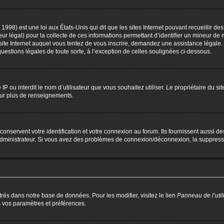
1998) est une loi aux États-Unis qui dit que les sites Internet pouvant recueillir 
eur légal) pour la collecte de ces informations permettant d’identifier un mineur de
site Internet auquel vous tentez de vous inscrire, demandez une assistance légale.
questions légales de toute sorte, à l’exception de celles soulignées ci-dessous.
re IP ou interdit le nom d’utilisateur que vous souhaitez utiliser. Le propriétaire du s
ur plus de renseignements.
servent votre identification et votre connexion au forum. Ils fournissent aussi des 
’administrateur. Si vous avez des problèmes de connexion/déconnexion, la suppressi
trés dans notre base de données. Pour les modifier, visitez le lien
Panneau de l’util
s vos paramètres et préférences.