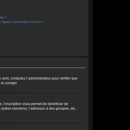
ible ?
s légales concernant ce forum ?
 sont, contactez l’administrateur pour vérifier que
la corriger.
, l’inscription vous permet de bénéficier de
x autres membres, l’adhésion à des groupes, etc.