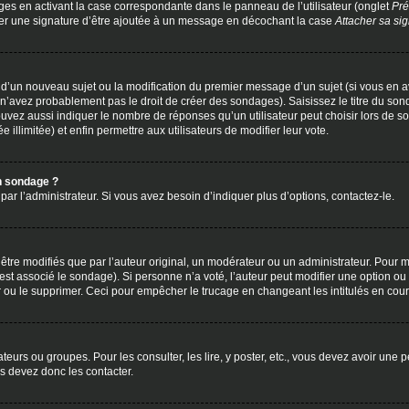
ges en activant la case correspondante dans le panneau de l’utilisateur (onglet
Pré
cher une signature d’être ajoutée à un message en décochant la case
Attacher sa si
on d’un nouveau sujet ou la modification du premier message d’un sujet (si vous en a
 n’avez probablement pas le droit de créer des sondages). Saisissez le titre du so
z aussi indiquer le nombre de réponses qu’un utilisateur peut choisir lors de son vo
illimitée) et enfin permettre aux utilisateurs de modifier leur vote.
on sondage ?
r l’administrateur. Si vous avez besoin d’indiquer plus d’options, contactez-le.
e modifiés que par l’auteur original, un modérateur ou un administrateur. Pour m
est associé le sondage). Si personne n’a voté, l’auteur peut modifier une option o
r ou le supprimer. Ceci pour empêcher le trucage en changeant les intitulés en co
ateurs ou groupes. Pour les consulter, les lire, y poster, etc., vous devez avoir un
s devez donc les contacter.