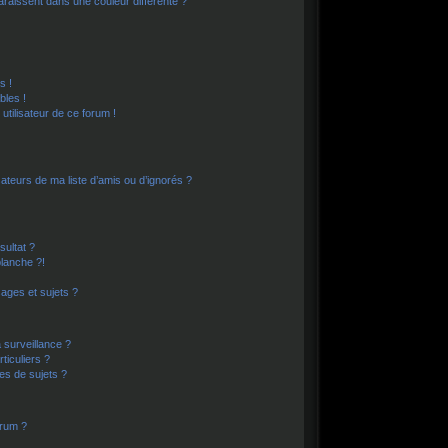
araissent dans une couleur différente ?
?
s !
bles !
 utilisateur de ce forum !
ateurs de ma liste d’amis ou d’ignorés ?
ultat ?
lanche ?!
ages et sujets ?
a surveillance ?
ticuliers ?
es de sujets ?
orum ?