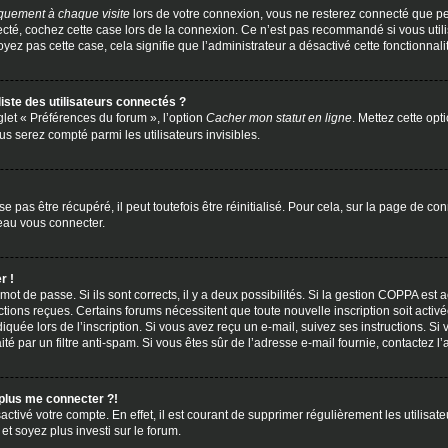
quement à chaque visite
lors de votre connexion, vous ne resterez connecté que
necté, cochez cette case lors de la connexion. Ce n’est pas recommandé si vous uti
oyez pas cette case, cela signifie que l’administrateur a désactivé cette fonctionnali
te des utilisateurs connectés ?
glet « Préférences du forum », l’option
Cacher mon statut en ligne
. Mettez cette opt
s serez compté parmi les utilisateurs invisibles.
pas être récupéré, il peut toutefois être réinitialisé. Pour cela, sur la page de co
veau vous connecter.
r !
e mot de passe. Si ils sont corrects, il y a deux possibilités. Si la gestion COPPA est
tructions reçues. Certains forums nécessitent que toute nouvelle inscription soit ac
iquée lors de l’inscription. Si vous avez reçu un e-mail, suivez ses instructions. Si
ité par un filtre anti-spam. Si vous êtes sûr de l’adresse e-mail fournie, contactez l’
 plus me connecter ?!
activé votre compte. En effet, il est courant de supprimer régulièrement les utilisate
et soyez plus investi sur le forum.