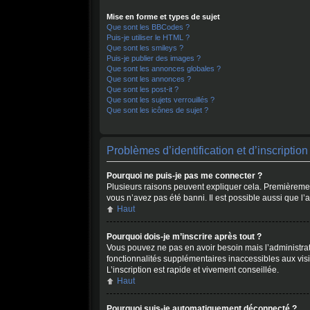
Mise en forme et types de sujet
Que sont les BBCodes ?
Puis-je utiliser le HTML ?
Que sont les smileys ?
Puis-je publier des images ?
Que sont les annonces globales ?
Que sont les annonces ?
Que sont les post-it ?
Que sont les sujets verrouillés ?
Que sont les icônes de sujet ?
Problèmes d’identification et d’inscription
Pourquoi ne puis-je pas me connecter ?
Plusieurs raisons peuvent expliquer cela. Premièrement,
vous n’avez pas été banni. Il est possible aussi que l’a
Haut
Pourquoi dois-je m’inscrire après tout ?
Vous pouvez ne pas en avoir besoin mais l’administrate
fonctionnalités supplémentaires inaccessibles aux vis
L’inscription est rapide et vivement conseillée.
Haut
Pourquoi suis-je automatiquement déconnecté ?