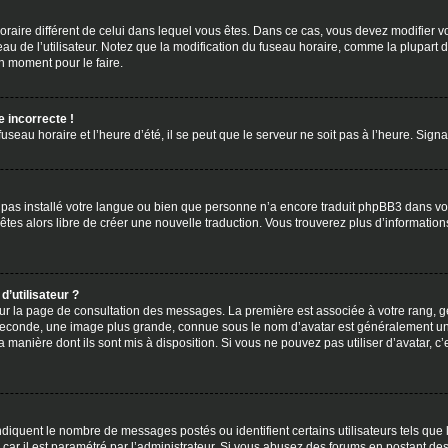
 horaire différent de celui dans lequel vous êtes. Dans ce cas, vous devez modifier 
au de l’utilisateur. Notez que la modification du fuseau horaire, comme la plupart 
on moment pour le faire.
e incorrecte !
useau horaire et l’heure d’été, il se peut que le serveur ne soit pas à l’heure. Sign
’a pas installé votre langue ou bien que personne n’a encore traduit phpBB3 dans v
s êtes alors libre de créer une nouvelle traduction. Vous trouverez plus d’informatio
’utilisateur ?
 sur la page de consultation des messages. La première est associée à votre rang, 
seconde, une image plus grande, connue sous le nom d’avatar est généralement uniq
la manière dont ils sont mis à disposition. Si vous ne pouvez pas utiliser d’avatar, c
ndiquent le nombre de messages postés ou identifient certains utilisateurs tels que
g car il est paramétré par l’administrateur. Si vous abusez des forums en postant 